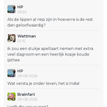
HP
06:24
Als de lippen al nep zijn in hoeverre is de rest
dan geloofwaardig?
Wattman
01:15
ik zou een stukje apeltaart nemen met extra
veel slagroom en een heerlijk kopje koude
ijsthee
HP
09-08-2026
Wat versta je onder leven, het is India!
Brainfart
09-08-2026
Leeft die vrouw nog?