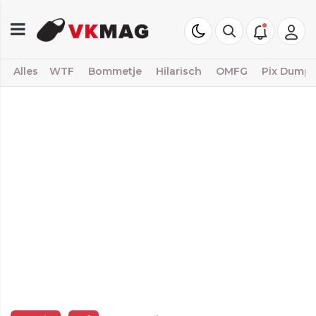
Alles
WTF
Bommetje
Hilarisch
OMFG
Pix Dump