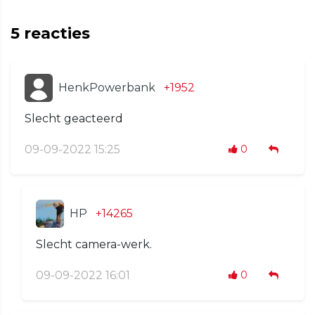
5
reacties
HenkPowerbank
+1952
Slecht geacteerd
09-09-2022 15:25
0
HP
+14265
Slecht camera-werk.
09-09-2022 16:01
0