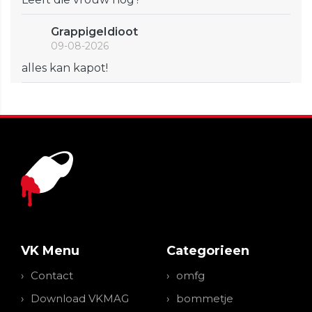
GrappigeIdioot
09-08-2026
alles kan kapot!
VK Menu
Categorieen
Contact
omfg
Download VKMAG
bommetje