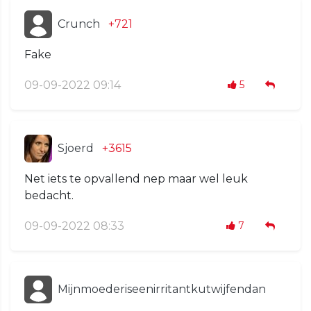
Crunch
+721
Fake
09-09-2022 09:14
5
Sjoerd
+3615
Net iets te opvallend nep maar wel leuk
bedacht.
09-09-2022 08:33
7
Mijnmoederiseenirritantkutwijfendan