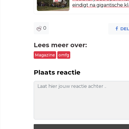
eindigt na gigantische k
0
DE
Lees meer over:
Magazine
omfg
Plaats reactie