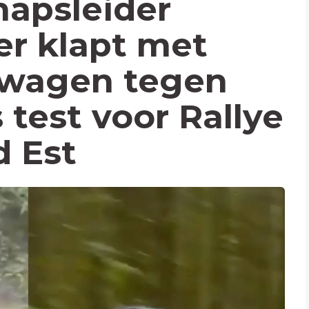
apsleider
er klapt met
ywagen tegen
 test voor Rallye
d Est