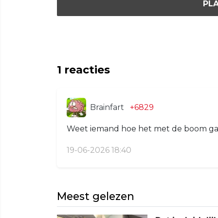
PLA
1
reacties
Brainfart
+6829
Weet iemand hoe het met de boom ga
19-06-2026 18:40
Meest gelezen