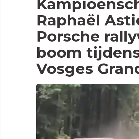
Kampioensch
Raphaël Asti
Porsche rall
boom tijdens
Vosges Gran