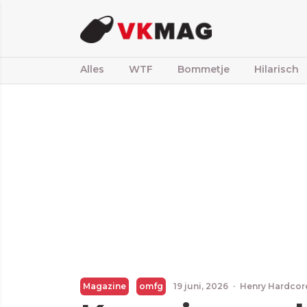
Alles
WTF
Bommetje
Hilarisch
Magazine
omfg
19 juni, 2026
·
Henry Hardcor