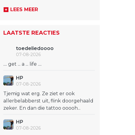
LEES MEER
LAATSTE REACTIES
toedeliedoooo
07-08-2026
.... get ... a ... life ....
HP
07-08-2026
Tjemig wat erg. Ze ziet er ook
allerbelabberst uit, flink doorgehaald
zeker. En dan die tattoo ooooh...
HP
07-08-2026