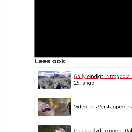
Lees ook
Rally eindigt in tragedie:
25-jarige
Video: Jos Verstappen cra
Pools rallyduo opent Rall