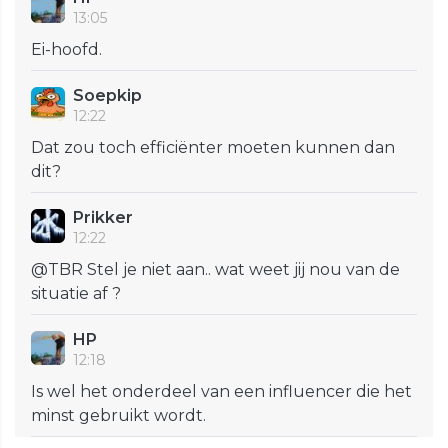
13:05
Ei-hoofd.
Soepkip
12:22
Dat zou toch efficiënter moeten kunnen dan
dit?
Prikker
12:22
@TBR Stel je niet aan.. wat weet jij nou van de
situatie af ?
HP
12:18
Is wel het onderdeel van een influencer die het
minst gebruikt wordt.