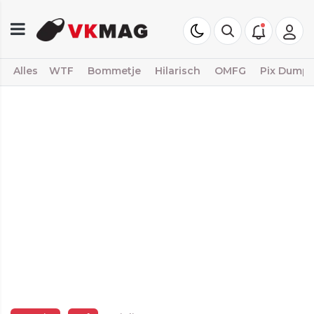
Alles
WTF
Bommetje
Hilarisch
OMFG
Pix Dump