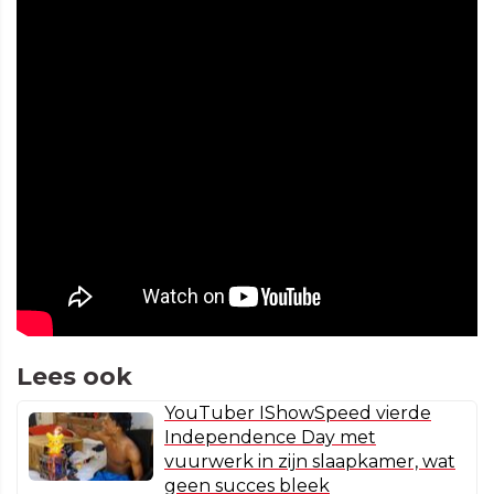
Lees ook
YouTuber IShowSpeed vierde
Independence Day met
vuurwerk in zijn slaapkamer, wat
geen succes bleek