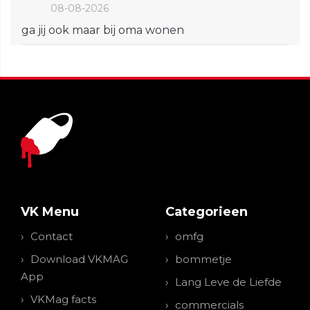
08-08-2026
ga jij ook maar bij oma wonen
VK Menu
Categorieen
Contact
omfg
Download VKMAG
bommetje
App
Lang Leve de Liefde
VKMag facts
commercials