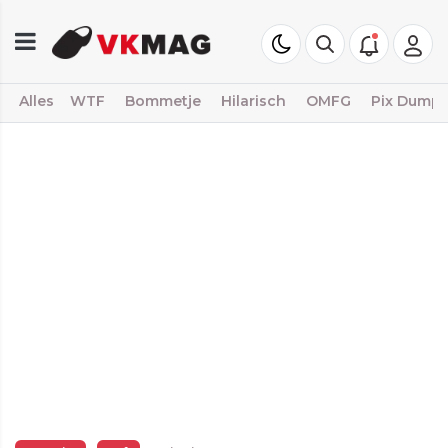
Alles
WTF
Bommetje
Hilarisch
OMFG
Pix Dump