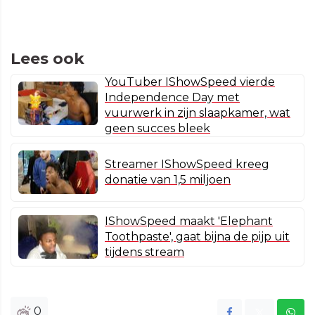
Lees ook
YouTuber IShowSpeed vierde
Independence Day met
vuurwerk in zijn slaapkamer, wat
geen succes bleek
Streamer IShowSpeed kreeg
donatie van 1,5 miljoen
IShowSpeed maakt 'Elephant
Toothpaste', gaat bijna de pijp uit
tijdens stream
0