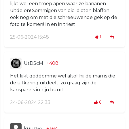
lijkt wel een troep apen waar ze bananen
uitdelen! Sommigen van die idioten blaffen
ook nog om met die schreeuwende gek op de
foto te komen! In en in triest
25-06-2024 15:48
1
UtDScM
+408
Het lijkt goddomme wel alsof hij de man is die
de uitkering uitdeelt, zo graag zijn de
kansparels in zijn buurt.
24-06-2024 22:33
6
kuus162
+384