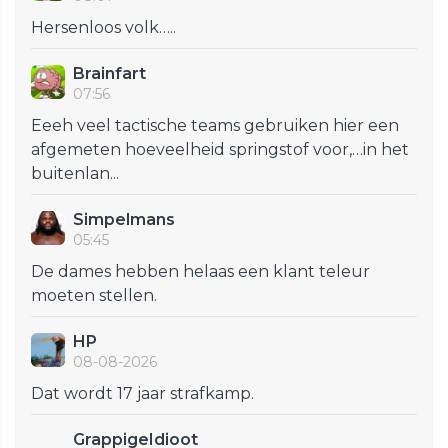
Hersenloos volk…..
Brainfart
07:56
Eeeh veel tactische teams gebruiken hier een
afgemeten hoeveelheid springstof voor,…in het
buitenlan...
Simpelmans
05:45
De dames hebben helaas een klant teleur
moeten stellen.
HP
08-08-2026
Dat wordt 17 jaar strafkamp.
GrappigeIdioot