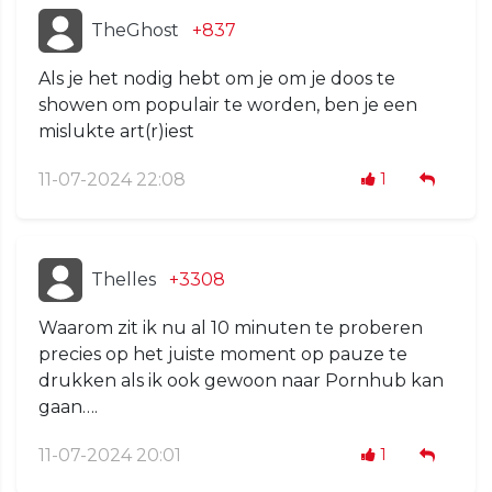
TheGhost
+837
Als je het nodig hebt om je om je doos te
showen om populair te worden, ben je een
mislukte art(r)iest
11-07-2024 22:08
1
Thelles
+3308
Waarom zit ik nu al 10 minuten te proberen
precies op het juiste moment op pauze te
drukken als ik ook gewoon naar Pornhub kan
gaan….
11-07-2024 20:01
1