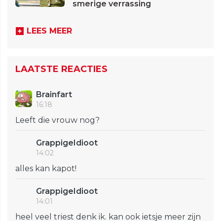
smerige verrassing
LEES MEER
LAATSTE REACTIES
Brainfart
16:18
Leeft die vrouw nog?
GrappigeIdioot
14:02
alles kan kapot!
GrappigeIdioot
14:01
heel veel triest denk ik. kan ook ietsje meer zijn