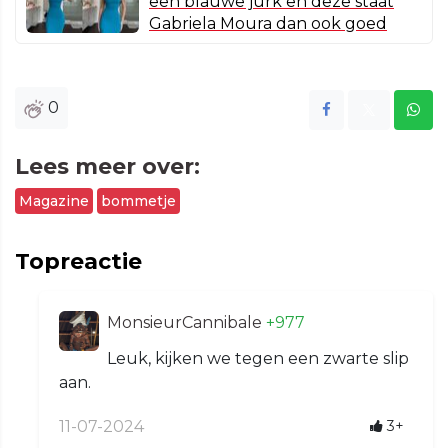
een blauwe jurk en deze staat
Gabriela Moura dan ook goed
0
Lees meer over:
Magazine
bommetje
Topreactie
MonsieurCannibale
+977
Leuk, kijken we tegen een zwarte slip
aan.
11-07-2024
3+