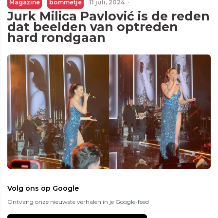
Magazine
bommetje
11 juli, 2024
·
Jurk Milica Pavlović is de reden
dat beelden van optreden
hard rondgaan
Volg ons op Google
Ontvang onze nieuwste verhalen in je Google-feed