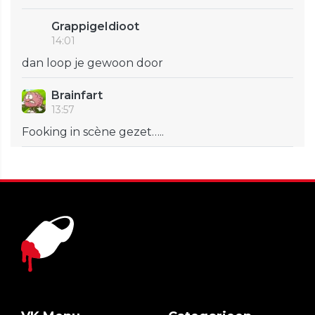
GrappigeIdioot
14:01
dan loop je gewoon door
Brainfart
13:57
Fooking in scène gezet…..