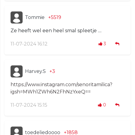
Tommie
+5519
Ze heeft wel een heel smal spleetje ....
11-07-2024 16:12
3
Harvey.S
+3
https://www.instagram.com/senoritamilica?
igsh=MWh1ZWh6N2FhNzYxeQ==
11-07-2024 15:15
0
toedeliedoooo
+1858