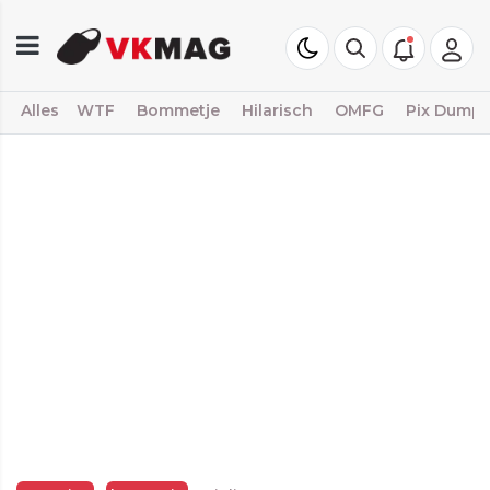
Alles
WTF
Bommetje
Hilarisch
OMFG
Pix Dump