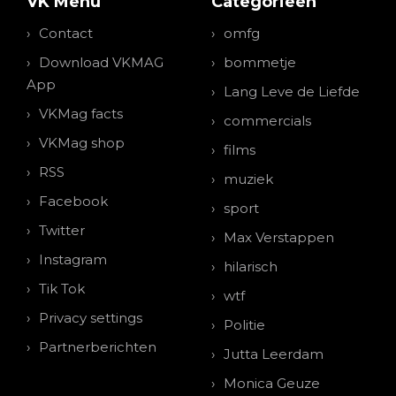
VK Menu
Categorieen
Contact
omfg
Download VKMAG
bommetje
App
Lang Leve de Liefde
VKMag facts
commercials
VKMag shop
films
RSS
muziek
Facebook
sport
Twitter
Max Verstappen
Instagram
hilarisch
Tik Tok
wtf
Privacy settings
Politie
Partnerberichten
Jutta Leerdam
Monica Geuze