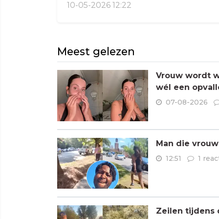
10-05-2026 12:22
Meest gelezen
Vrouw wordt wa
wél een opvall
07-08-2026
Man die vrouwe
12:51
1 reac
Zeilen tijdens