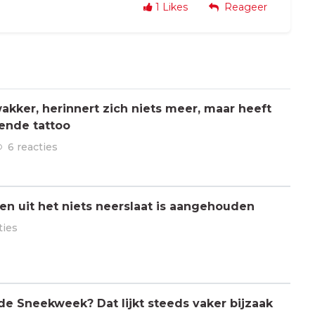
1
Likes
Reageer
kker, herinnert zich niets meer, maar heeft
ende tattoo
6 reacties
n uit het niets neerslaat is aangehouden
ties
 de Sneekweek? Dat lijkt steeds vaker bijzaak