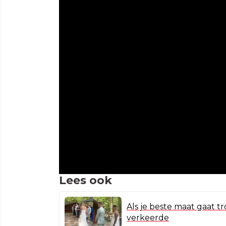
Lees ook
Als je beste maat gaat 
verkeerde