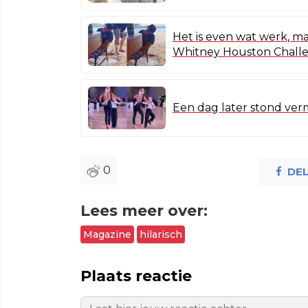
Het is even wat werk, m
Whitney Houston Challe
Een dag later stond verm
0
DE
Lees meer over:
Magazine
hilarisch
Plaats reactie