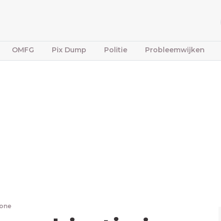
OMFG
Pix Dump
Politie
Probleemwijken
bone