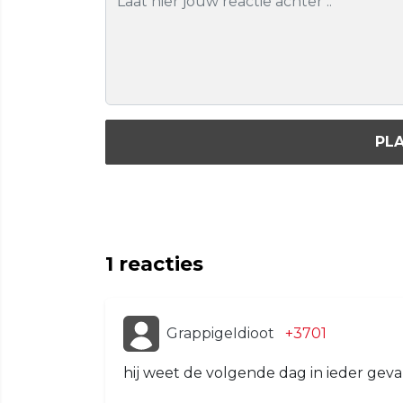
PLA
1
reacties
GrappigeIdioot
+3701
hij weet de volgende dag in ieder geva