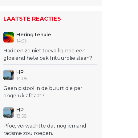
LAATSTE REACTIES
HeringTenkie
14:33
Hadden ze niet toevallig nog een
gloeiend hete bak frituurolie staan?
HP
14:05
Geen pistool in de buurt die per
ongeluk afgaat?
HP
13:58
Pfoe, verwachtte dat nog iemand
racisme zou roepen.