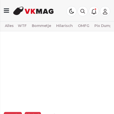
Alles
WTF
Bommetje
Hilarisch
OMFG
Pix Dump