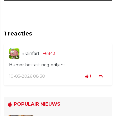
1
reacties
Brainfart
+6843
Humor bestast nog briljant…..
10-05-2026 08:30
1
POPULAIR NIEUWS