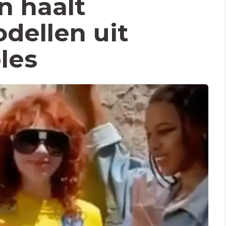
n haalt
dellen uit
les