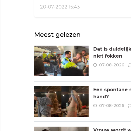
20-07-2022 15:43
Meest gelezen
Dat is duideli
niet fokken
07-08-2026
Een spontane s
hand?
07-08-2026
Vrouw wordt wa