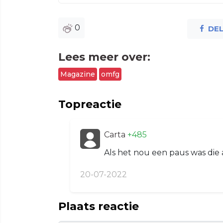
0
DE
Lees meer over:
Magazine
omfg
Topreactie
Carta
+485
Als het nou een paus was die 
20-07-2022
Plaats reactie