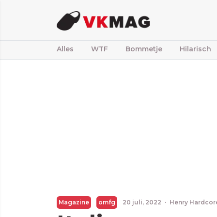
Alles
WTF
Bommetje
Hilarisch
Magazine
omfg
20 juli, 2022
·
Henry Hardcor