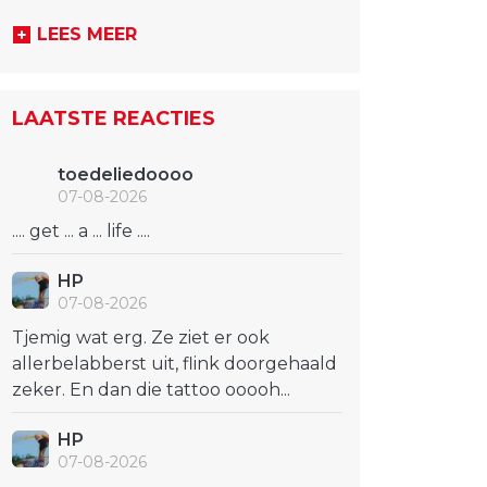
LEES MEER
LAATSTE REACTIES
toedeliedoooo
07-08-2026
.... get ... a ... life ....
HP
07-08-2026
Tjemig wat erg. Ze ziet er ook
allerbelabberst uit, flink doorgehaald
zeker. En dan die tattoo ooooh...
HP
07-08-2026