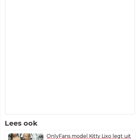
Lees ook
OnlyFans model Kitty Lixo legt uit