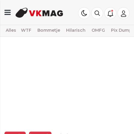
Alles
WTF
Bommetje
Hilarisch
OMFG
Pix Dump