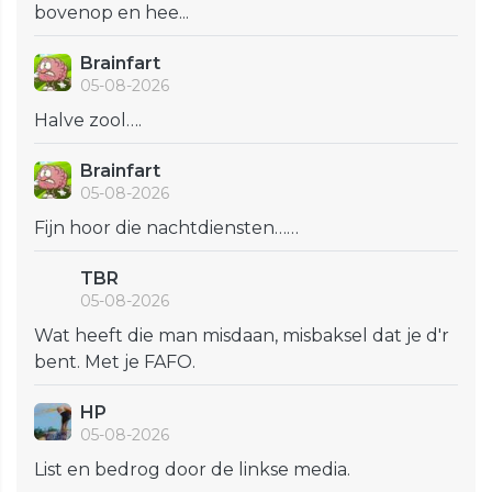
bovenop en hee...
Brainfart
05-08-2026
Halve zool….
Brainfart
05-08-2026
Fijn hoor die nachtdiensten……
TBR
05-08-2026
Wat heeft die man misdaan, misbaksel dat je d'r
bent. Met je FAFO.
HP
05-08-2026
List en bedrog door de linkse media.