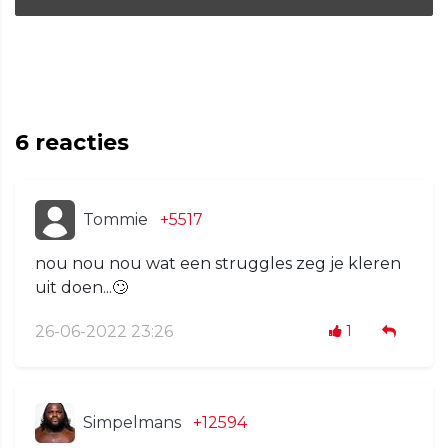
6
reacties
Tommie
+5517
nou nou nou wat een struggles zeg je kleren
uit doen...🙄
26-06-2022 23:26
1
Simpelmans
+12594