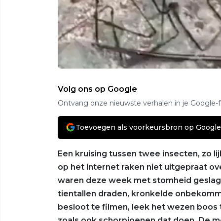
Volg ons op Google
Ontvang onze nieuwste verhalen in je Google-
Toevoegen als voorkeursbron op Google
Een kruising tussen twee insecten, zo li
op het internet raken niet uitgepraat 
waren deze week met stomheid geslag
tientallen draden, kronkelde onbekomm
besloot te filmen, leek het wezen boo
zoals ook schorpioenen dat doen. De me