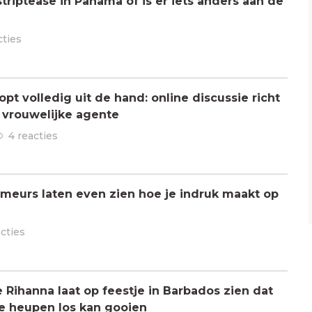
triptease in Panama of is er iets anders aan de
cties
pt volledig uit de hand: online discussie richt
n vrouwelijke agente
4 reacties
meurs laten even zien hoe je indruk maakt op
acties
ihanna laat op feestje in Barbados zien dat
de heupen los kan gooien