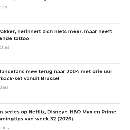
ties
kker, herinnert zich niets meer, maar heeft
ende tattoo
cties
dancefans mee terug naar 2004 met drie uur
back-set vanuit Brussel
cties
n series op Netflix, Disney+, HBO Max en Prime
amingtips van week 32 (2026)
cties