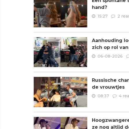
Een spontane s
hand?
15:27
2 rea
Aanhouding loo
zich op rol va
06-08-2026
Russische char
de vrouwtjes
08:37
4 re
Hoogzwangere R
ze nog altijd 