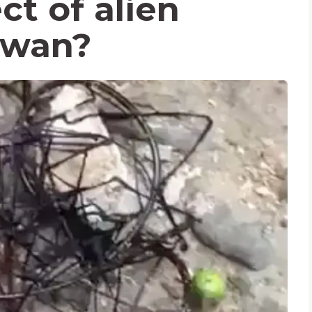
ct of alien
iwan?