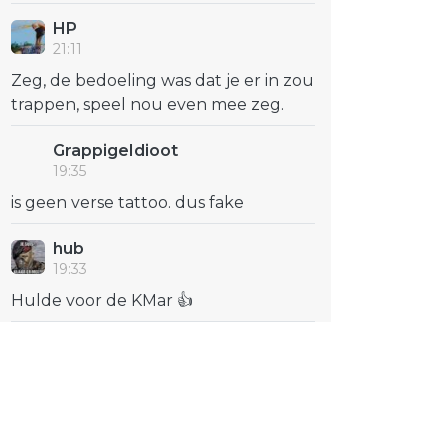
HP
21:11
Zeg, de bedoeling was dat je er in zou
trappen, speel nou even mee zeg.
GrappigeIdioot
19:35
is geen verse tattoo. dus fake
hub
19:33
Hulde voor de KMar 👍