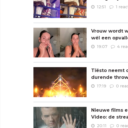
12:51
1 reac
Vrouw wordt wa
wél een opvall
19:07
4 rea
Tiësto neemt 
durende throw
17:19
0 rea
Nieuwe films e
Video: de stre
20:11
0 rea