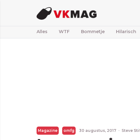
Alles
WTF
Bommetje
Hilarisch
Magazine
omfg
30 augustus, 2017
·
Steve St