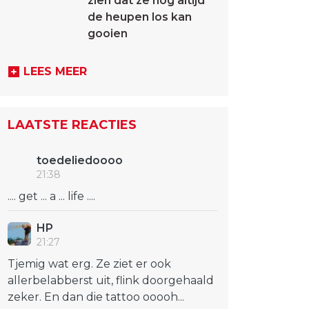
zien dat ze nog altijd
de heupen los kan
gooien
LEES MEER
LAATSTE REACTIES
toedeliedoooo
21:38
.... get ... a ... life ....
HP
21:27
Tjemig wat erg. Ze ziet er ook
allerbelabberst uit, flink doorgehaald
zeker. En dan die tattoo ooooh...