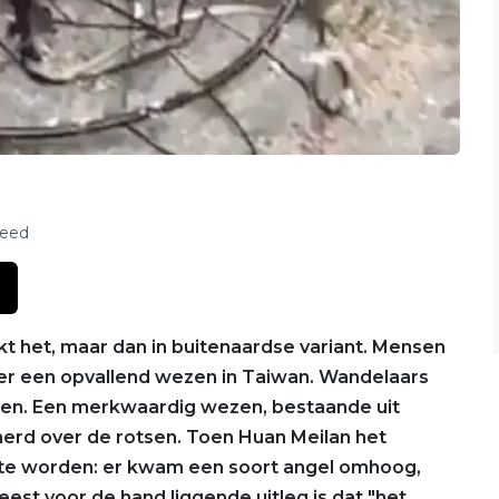
feed
jkt het, maar dan in buitenaardse variant. Mensen
over een opvallend wezen in Taiwan. Wandelaars
en. Een merkwaardig wezen, bestaande uit
erd over de rotsen. Toen Huan Meilan het
s te worden: er kwam een soort angel omhoog,
est voor de hand liggende uitleg is dat "het