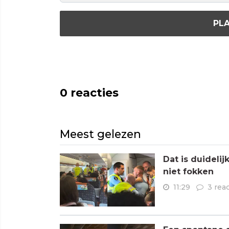
PLA
0
reacties
Meest gelezen
Dat is duideli
niet fokken
11:29
3 rea