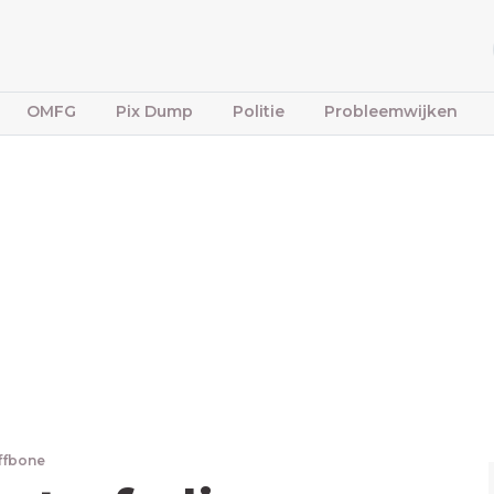
OMFG
Pix Dump
Politie
Probleemwijken
iffbone