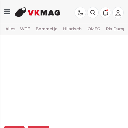
Alles
WTF
Bommetje
Hilarisch
OMFG
Pix Dump