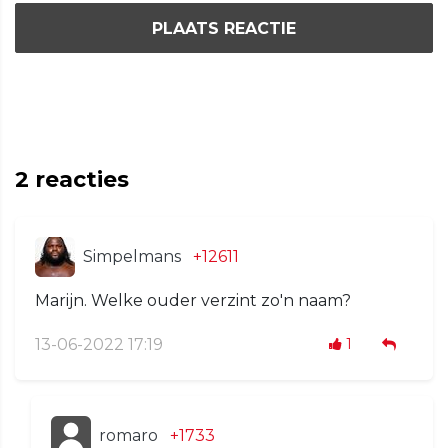
PLAATS REACTIE
2
reacties
Simpelmans
+12611
Marijn. Welke ouder verzint zo'n naam?
13-06-2022 17:19
1
romaro
+1733