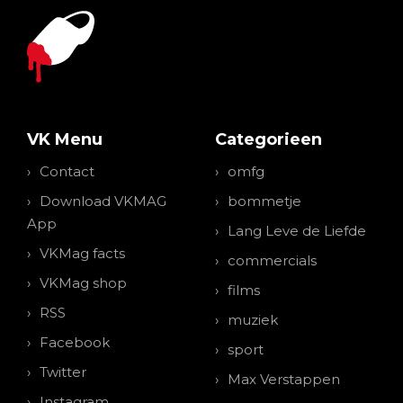
VK Menu
Categorieen
Contact
omfg
Download VKMAG
bommetje
App
Lang Leve de Liefde
VKMag facts
commercials
VKMag shop
films
RSS
muziek
Facebook
sport
Twitter
Max Verstappen
Instagram