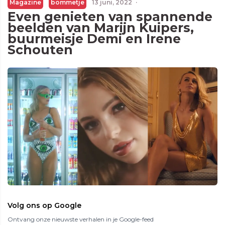
Magazine
bommetje
13 juni, 2022
·
Even genieten van spannende
beelden van Marijn Kuipers,
buurmeisje Demi en Irene
Schouten
Volg ons op Google
Ontvang onze nieuwste verhalen in je Google-feed