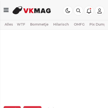
Alles
WTF
Bommetje
Hilarisch
OMFG
Pix Dump