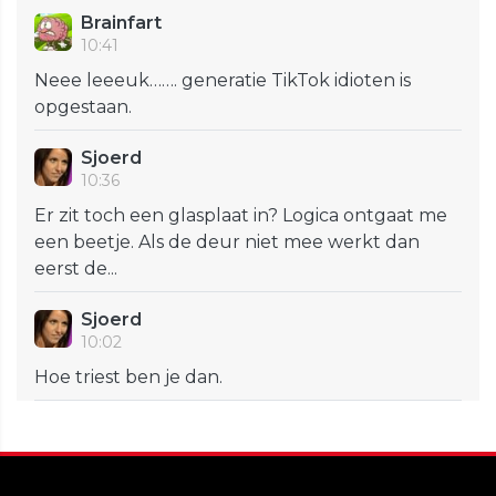
Brainfart
10:41
Neee leeeuk……. generatie TikTok idioten is
opgestaan.
Sjoerd
10:36
Er zit toch een glasplaat in? Logica ontgaat me
een beetje. Als de deur niet mee werkt dan
eerst de...
Sjoerd
10:02
Hoe triest ben je dan.