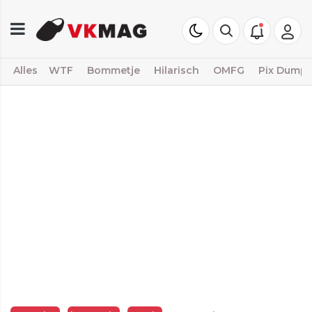
Alles
WTF
Bommetje
Hilarisch
OMFG
Pix Dump