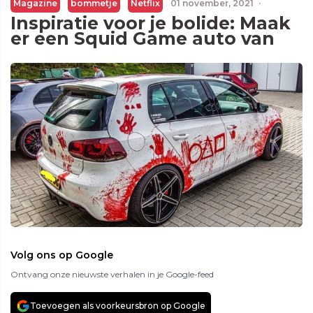
Magazine
bommetje
Netflix
01 november, 2021
·
Inspiratie voor je bolide: Maak
er een Squid Game auto van
Volg ons op Google
Ontvang onze nieuwste verhalen in je Google-feed
Toevoegen als voorkeursbron op Google