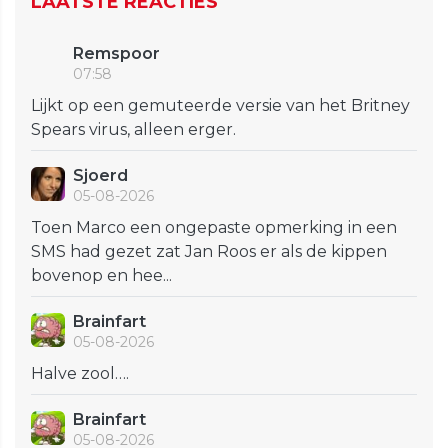
LAATSTE REACTIES
Remspoor
07:58
Lijkt op een gemuteerde versie van het Britney
Spears virus, alleen erger.
Sjoerd
05-08-2026
Toen Marco een ongepaste opmerking in een
SMS had gezet zat Jan Roos er als de kippen
bovenop en hee...
Brainfart
05-08-2026
Halve zool….
Brainfart
05-08-2026