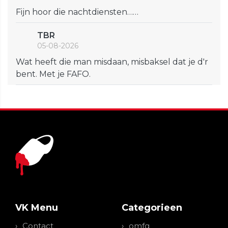
Fijn hoor die nachtdiensten……
TBR
05-08-2026
Wat heeft die man misdaan, misbaksel dat je d'r
bent. Met je FAFO.
VK Menu
Categorieen
Contact
omfg