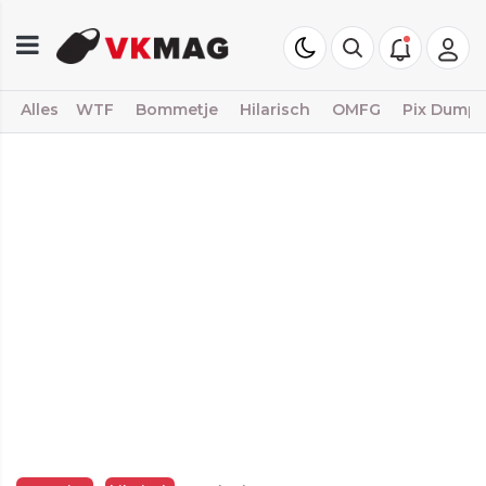
Alles
WTF
Bommetje
Hilarisch
OMFG
Pix Dump