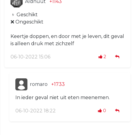
Aldnuut
+1143
𝥷 Geschikt
❌ Ongeschikt
Keertje doppen, en door met je leven, dit geval
is alleen druk met zichzelf
06-10-2022 15:06
2
romaro
+1733
In ieder geval niet uit eten meenemen.
06-10-2022 18:22
0