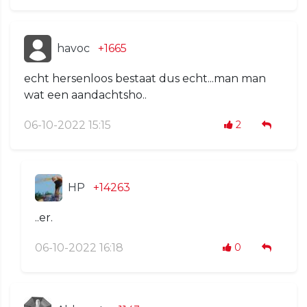
havoc
+1665
echt hersenloos bestaat dus echt...man man
wat een aandachtsho..
06-10-2022 15:15
2
HP
+14263
..er.
06-10-2022 16:18
0