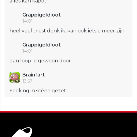
alles kan kapot!
GrappigeIdioot
14:01
heel veel triest denk ik. kan ook ietsje meer zijn
GrappigeIdioot
14:01
dan loop je gewoon door
Brainfart
13:57
Fooking in scène gezet…..