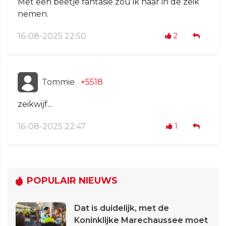
Met een beetje fantasie zou ik haar in de zeik
nemen.
16-08-2025 22:50
2
Tommie
+5518
zeikwijf...
16-08-2025 22:47
1
POPULAIR NIEUWS
Dat is duidelijk, met de
Koninklijke Marechaussee moet