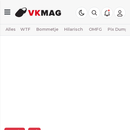
Alles
WTF
Bommetje
Hilarisch
OMFG
Pix Dump