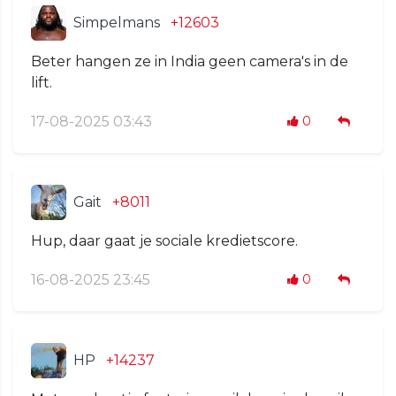
Simpelmans
+12603
Beter hangen ze in India geen camera's in de
lift.
17-08-2025 03:43
0
Gait
+8011
Hup, daar gaat je sociale kredietscore.
16-08-2025 23:45
0
HP
+14237