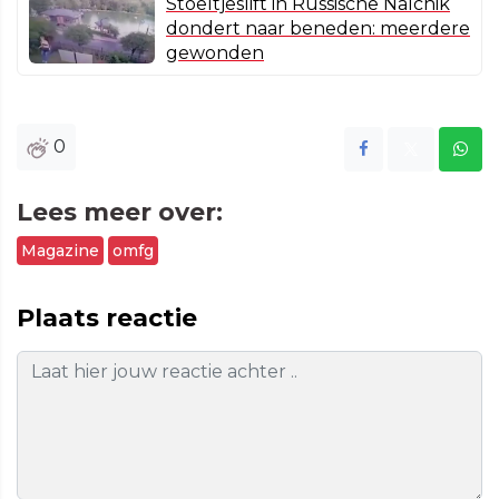
Stoeltjeslift in Russische Nalchik
dondert naar beneden: meerdere
gewonden
0
Lees meer over:
Magazine
omfg
Plaats reactie