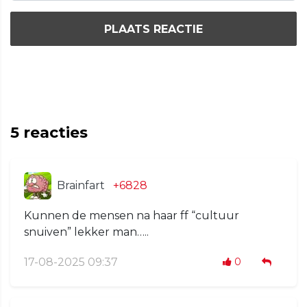
PLAATS REACTIE
5
reacties
Brainfart
+6828
Kunnen de mensen na haar ff “cultuur
snuiven” lekker man…..
17-08-2025 09:37
0