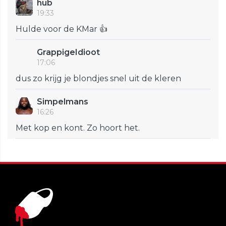
hub
19:33
Hulde voor de KMar 👍
GrappigeIdioot
17:06
dus zo krijg je blondjes snel uit de kleren
Simpelmans
16:26
Met kop en kont. Zo hoort het.