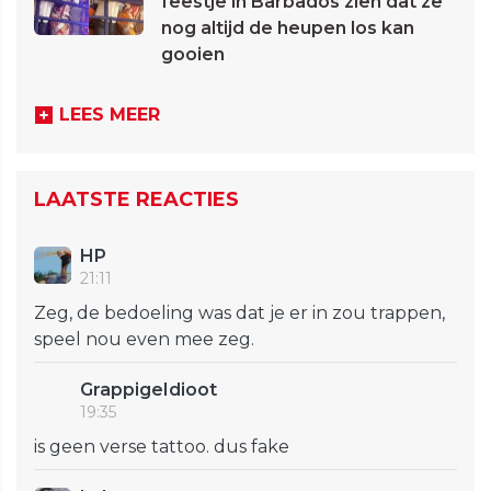
feestje in Barbados zien dat ze
nog altijd de heupen los kan
gooien
LEES MEER
LAATSTE REACTIES
HP
21:11
Zeg, de bedoeling was dat je er in zou trappen,
speel nou even mee zeg.
GrappigeIdioot
19:35
is geen verse tattoo. dus fake