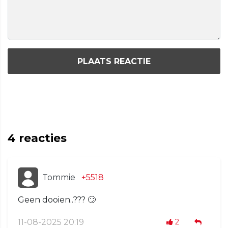
PLAATS REACTIE
4
reacties
Tommie
+5518
Geen dooien..??? 🙄
11-08-2025 20:19
2