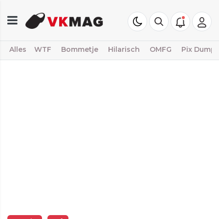
Alles
WTF
Bommetje
Hilarisch
OMFG
Pix Dump