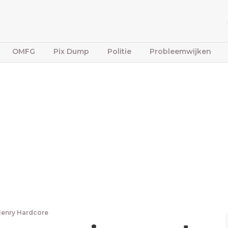
OMFG
Pix Dump
Politie
Probleemwijken
enry Hardcore