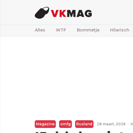
Alles
WTF
Bommetje
Hilarisch
Magazine
omfg
Rusland
28 maart, 2026
·
H