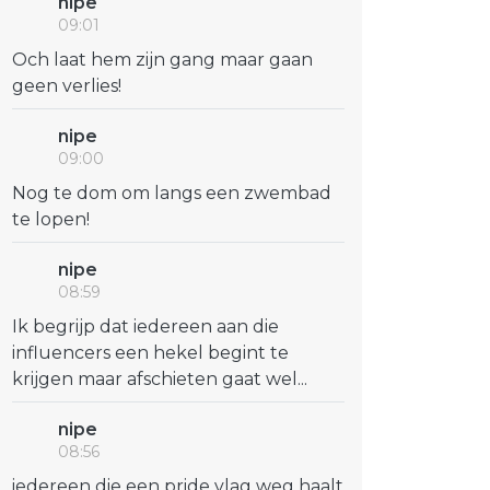
nipe
09:01
Och laat hem zijn gang maar gaan
geen verlies!
nipe
09:00
Nog te dom om langs een zwembad
te lopen!
nipe
08:59
Ik begrijp dat iedereen aan die
influencers een hekel begint te
krijgen maar afschieten gaat wel...
nipe
08:56
iedereen die een pride vlag weg haalt