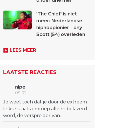
onder drie man
'The Chief' is niet
meer: Nederlandse
hiphoppionier Tony
Scott (54) overleden
LEES MEER
LAATSTE REACTIES
nipe
09:02
Je weet toch dat je door de extreem
linkse staats omroep alleen belazerd
word, de verspreider van...