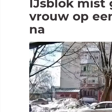
IJsblok mist
vrouw op ee
na