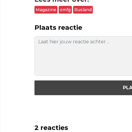
Magazine
omfg
Rusland
Plaats reactie
PLA
2
reacties