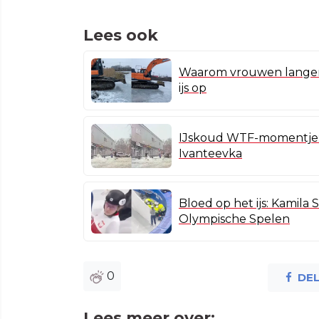
Lees ook
Waarom vrouwen langer 
ijs op
IJskoud WTF-momentje: v
Ivanteevka
Bloed op het ijs: Kamila 
Olympische Spelen
0
DE
Lees meer over: