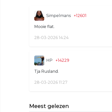
Simpelmans
+12601
Mooie flat.
28-03-2026 14:24
HP
+14229
Tja Rusland.
28-03-2026 11:27
Meest gelezen