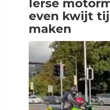
Ierse motorm
even kwijt ti
maken