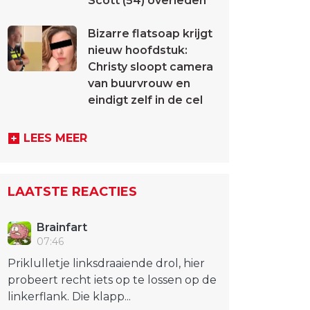
Scott (54) overleden
Bizarre flatsoap krijgt
nieuw hoofdstuk:
Christy sloopt camera
van buurvrouw en
eindigt zelf in de cel
LEES MEER
LAATSTE REACTIES
Brainfart
07:46
Priklulletje linksdraaiende drol, hier
probeert recht iets op te lossen op de
linkerflank. Die klapp...