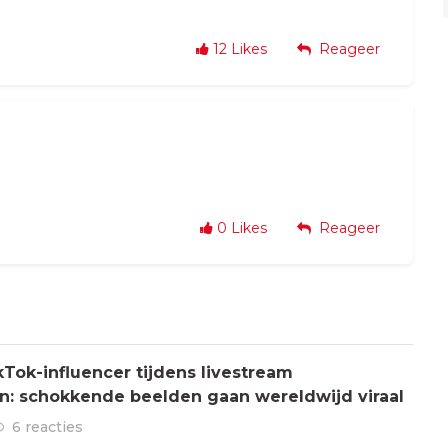
12
Likes
Reageer
0
Likes
Reageer
Tok-influencer tijdens livestream
: schokkende beelden gaan wereldwijd viraal
6 reacties