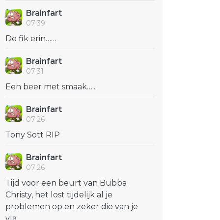
Brainfart
07:39
De fik erin……
Brainfart
07:31
Een beer met smaak…..
Brainfart
07:26
Tony Sott RIP
Brainfart
07:26
Tijd voor een beurt van Bubba
Christy, het lost tijdelijk al je
problemen op en zeker die van je
vla...