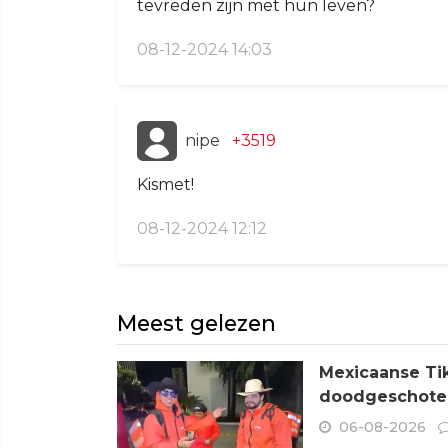
tevreden zijn met hun leven?
08-12-2024 14:03
nipe
+3519
Kismet!
08-12-2024 12:12
Meest gelezen
Mexicaanse Tik
doodgeschoten
06-08-2026