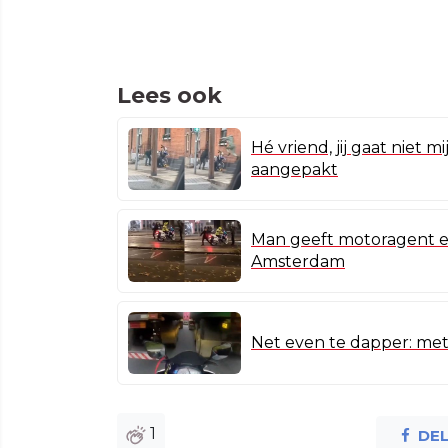
Lees ook
Hé vriend, jij gaat niet 
aangepakt
Man geeft motoragent ee
Amsterdam
Net even te dapper: met
1
DE