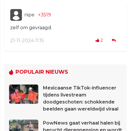
nipe
+3519
zelf om gevraagd.
21-11-2024 11:15
2
POPULAIR NIEUWS
Mexicaanse TikTok-influencer
tijdens livestream
doodgeschoten: schokkende
beelden gaan wereldwijd viraal
PowNews gaat verhaal halen bij
berucht dierenpension en wordt