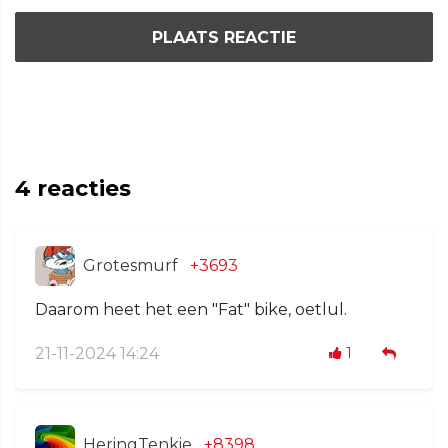
PLAATS REACTIE
4
reacties
Grotesmurf
+3693
Daarom heet het een "Fat" bike, oetlul.
21-11-2024 14:24
1
HeringTenkie
+8398