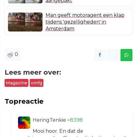
aangepakt
Man geeft motoragent een klap
tijdens 'gezelligheden' in
Amsterdam
0
Lees meer over:
Magazine
omfg
Topreactie
HeringTenkie
+8398
Mooi hoor. En dat de