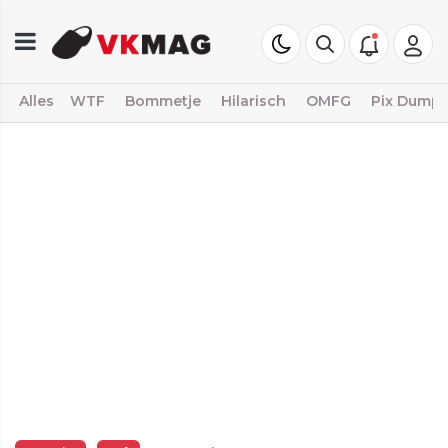
Alles
WTF
Bommetje
Hilarisch
OMFG
Pix Dump