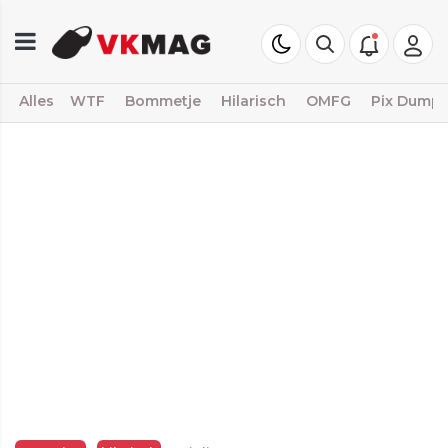
Alles
WTF
Bommetje
Hilarisch
OMFG
Pix Dump