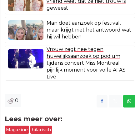
vriend weet dat ze niet trouw is
geweest
Man doet aanzoek op festival,
maar krijgt niet het antwoord wat
hij wil hebben
Vrouw zegt nee tegen
huwelijksaanzoek op podium
tijdens concert Miss Montreal:
pijnlijk moment voor volle AFAS
Live
0
Lees meer over:
Magazine
hilarisch