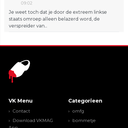
09:02
Je weet toch dat je door de extreem linkse
staats omroep alleen belazerd word, de
verspreider van...
VK Menu
Categorieen
Contact
omfg
Download VKMAG
bommetje
App