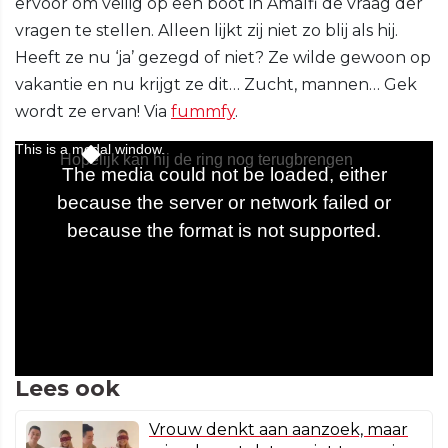
ervoor om veilig op een boot in Amalfi de vraag der
vragen te stellen. Alleen lijkt zij niet zo blij als hij.
Heeft ze nu ‘ja’ gezegd of niet? Ze wilde gewoon op
vakantie en nu krijgt ze dit… Zucht, mannen… Gek
wordt ze ervan! Via
fummfy
.
Lees ook
Vrouw denkt aan aanzoek, maar