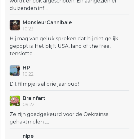
wordt er ook afgeschoten. En aangezien er
duizenden infl...
MonsieurCannibale
10:23
Hij mag van geluk spreken dat hij niet gelijk
gepopt is. Het blijft USA, land of the free,
tenslotte...
HP
10:22
Dit filmpje is al drie jaar oud!
Brainfart
09:22
Ze zijn goedgekeurd voor de Oekraïnse
gehaktmolen…..
nipe