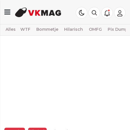
Alles
WTF
Bommetje
Hilarisch
OMFG
Pix Dump