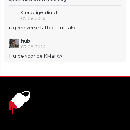
GrappigeIdioot
07-08-2026
is geen verse tattoo. dus fake
hub
07-08-2026
Hulde voor de KMar 👍