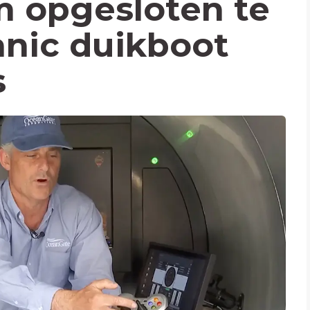
m opgesloten te
tanic duikboot
s