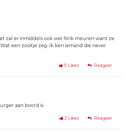
 Het zal er inmiddels ook wel flink meuren want ze
 Wat een zooitje zeg. Ik ken iemand die never
0
Likes
Reageer
urger aan boord is.
2
Likes
Reageer