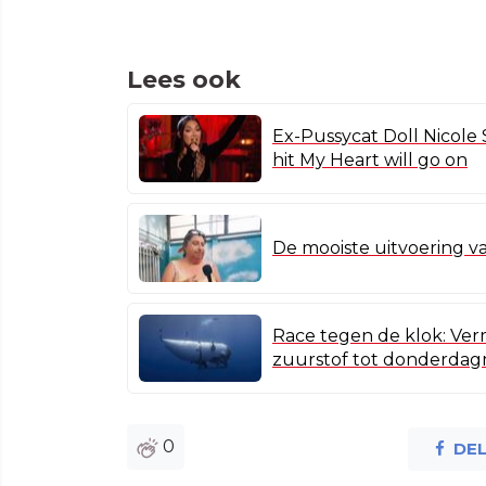
Lees ook
Ex-Pussycat Doll Nicole 
hit My Heart will go on
De mooiste uitvoering v
Race tegen de klok: Verm
zuurstof tot donderda
0
DE