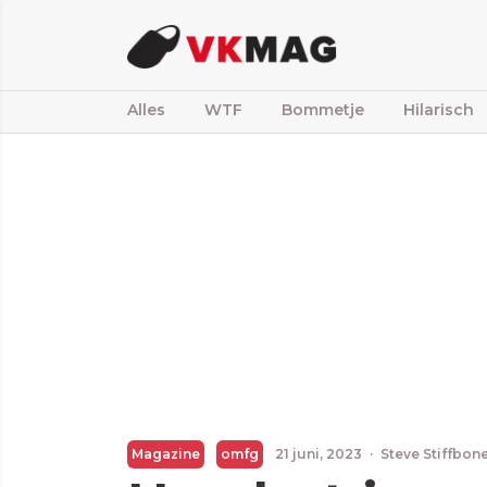
Alles
WTF
Bommetje
Hilarisch
Magazine
omfg
21 juni, 2023
·
Steve Stiffbon