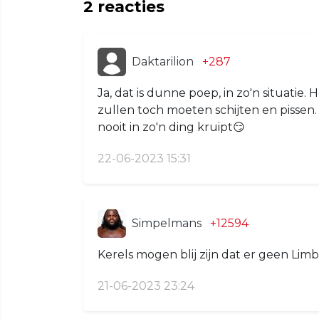
2
reacties
Daktarilion
+287
Ja, dat is dunne poep, in zo'n situatie.
zullen toch moeten schijten en pissen.
nooit in zo'n ding kruipt😏
22-06-2023 15:31
Simpelmans
+12594
Kerels mogen blij zijn dat er geen Limb
21-06-2023 23:24