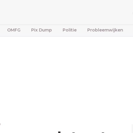
OMFG
Pix Dump
Politie
Probleemwijken
e