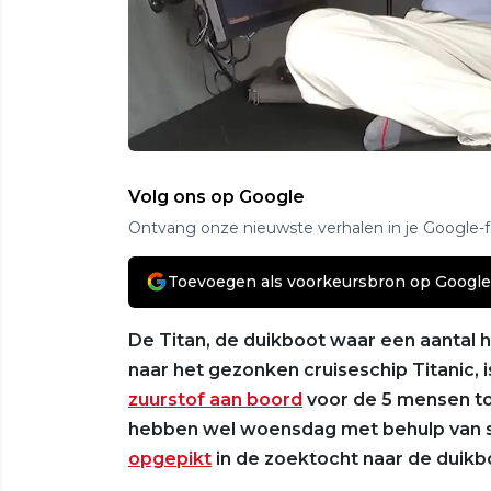
Volg ons op Google
Ontvang onze nieuwste verhalen in je Google-
Toevoegen als voorkeursbron op Google
De Titan, de duikboot waar een aantal 
naar het gezonken cruiseschip Titanic,
zuurstof aan boord
voor de 5 mensen t
hebben wel woensdag met behulp van s
opgepikt
in de zoektocht naar de duikb