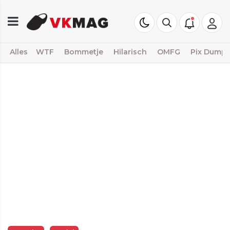
Alles
WTF
Bommetje
Hilarisch
OMFG
Pix Dump