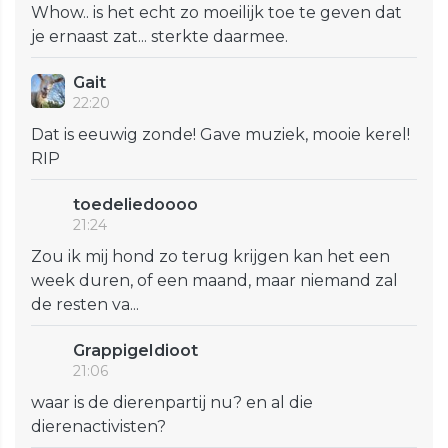
Whow.. is het echt zo moeilijk toe te geven dat
je ernaast zat... sterkte daarmee.
Gait
22:20
Dat is eeuwig zonde! Gave muziek, mooie kerel!
RIP
toedeliedoooo
21:24
Zou ik mij hond zo terug krijgen kan het een
week duren, of een maand, maar niemand zal
de resten va...
GrappigeIdioot
21:06
waar is de dierenpartij nu? en al die
dierenactivisten?