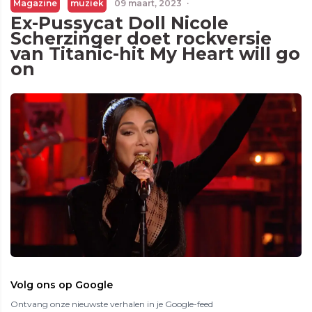
Magazine
muziek
09 maart, 2023
·
Ex-Pussycat Doll Nicole
Scherzinger doet rockversie
van Titanic-hit My Heart will go
on
Volg ons op Google
Ontvang onze nieuwste verhalen in je Google-feed