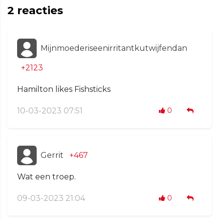
2
reacties
Mijnmoederiseenirritantkutwijfendan
+2123
Hamilton likes Fishsticks
10-03-2023 07:51
0
Gerrit
+467
Wat een troep.
09-03-2023 21:04
0