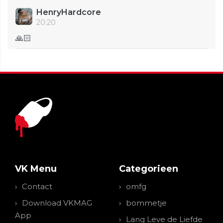
HenryHardcore
20:20
🙏🏻
VK Menu
Categorieen
Contact
omfg
Download VKMAG
bommetje
App
Lang Leve de Liefde