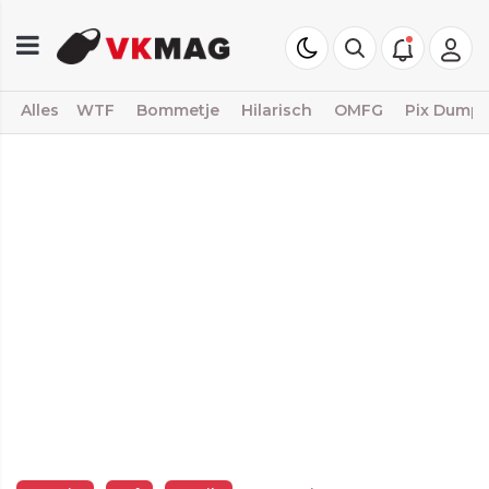
Alles
WTF
Bommetje
Hilarisch
OMFG
Pix Dump