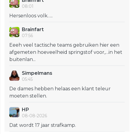
Brainfart
08:01
Hersenloos volk…..
Brainfart
07:56
Eeeh veel tactische teams gebruiken hier een
afgemeten hoeveelheid springstof voor,…in het
buitenlan...
Simpelmans
05:45
De dames hebben helaas een klant teleur
moeten stellen.
HP
08-08-2026
Dat wordt 17 jaar strafkamp.