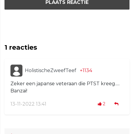
PLAATS REACTIE
1
reacties
HolistischeZweefTeef
+1134
Zeker een japanse veteraan die PTST kreeg.....
Banzai!
13-11-2022 13:41
2