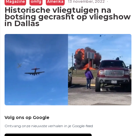
Magazine
omfg
Amerika
13 november, 2022
·
Historische vliegtuigen na
botsing gecrasht op vliegshow
in Dallas
Volg ons op Google
Ontvang onze nieuwste verhalen in je Google-feed