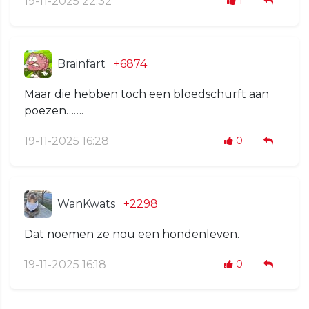
19-11-2025 22:32
1
Brainfart
+6874
Maar die hebben toch een bloedschurft aan
poezen…….
19-11-2025 16:28
0
WanKwats
+2298
Dat noemen ze nou een hondenleven.
19-11-2025 16:18
0