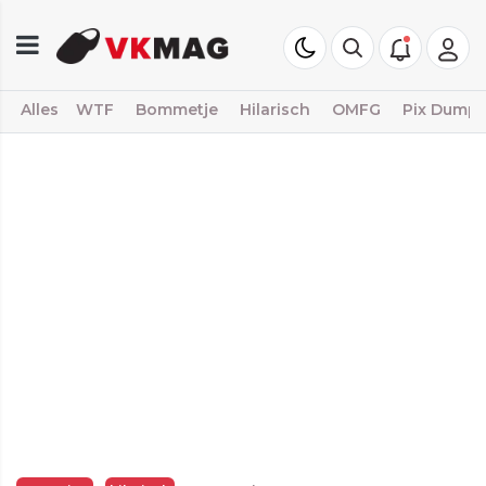
Alles
WTF
Bommetje
Hilarisch
OMFG
Pix Dump