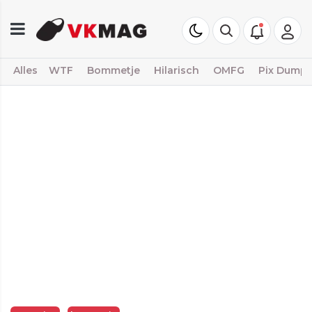
Alles
WTF
Bommetje
Hilarisch
OMFG
Pix Dump