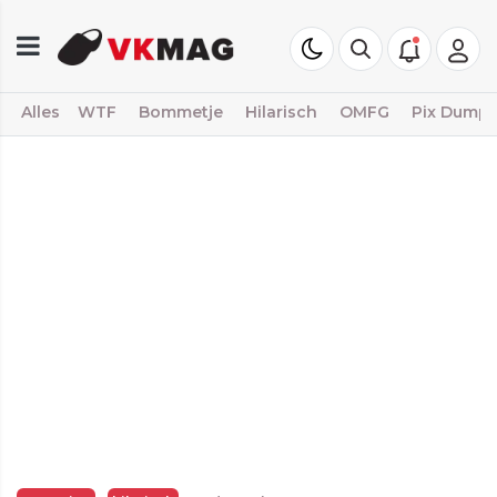
Alles
WTF
Bommetje
Hilarisch
OMFG
Pix Dump