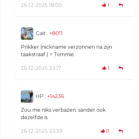
26-12-2025 18:00
1
Gait
+8011
Prikker (nickname verzonnen na zijn
taakstraaf ) = Tommie.
26-12-2025 23:17
1
HP
+14236
Zou me niks verbazen: sander ook
dezelfde is.
26-12-2025 23:39
0