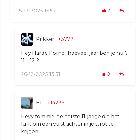
25-12-2025 16:57
2
Prikker
+3772
Hey Harde Porno.. hoeveel jaar ben je nu ?
11 ... 12 ?
26-12-2025 13:31
0
HP
+14236
Heyy tommie, de eerste 11-jarige die het
lukt om een vuist achter in je strot te
krijgen.