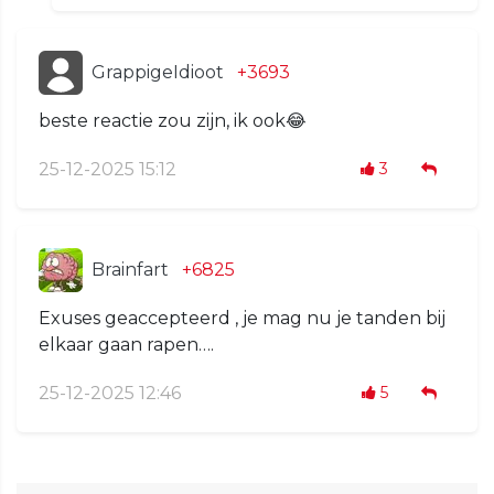
GrappigeIdioot
+3693
beste reactie zou zijn, ik ook😂
25-12-2025 15:12
3
Brainfart
+6825
Exuses geaccepteerd , je mag nu je tanden bij
elkaar gaan rapen….
25-12-2025 12:46
5