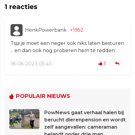
1
reacties
HenkPowerbank
+1952
Tsja je moet een neger ook niks laten besturen
... en dan ook nog proberen hem te redden.
18-06-2023 05:43
3
POPULAIR NIEUWS
PowNews gaat verhaal halen bij
berucht dierenpension en wordt
zelf aangevallen: cameraman
belandt onder drie man