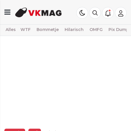
Alles
WTF
Bommetje
Hilarisch
OMFG
Pix Dump