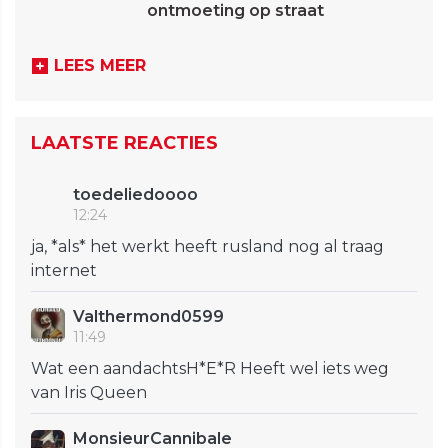
ontmoeting op straat
LEES MEER
LAATSTE REACTIES
toedeliedoooo
12:24
ja, *als* het werkt heeft rusland nog al traag
internet
Valthermond0599
11:49
Wat een aandachtsH*E*R Heeft wel iets weg
van Iris Queen
MonsieurCannibale