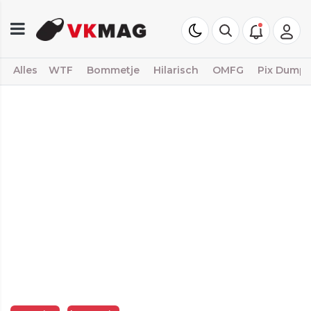
Alles
WTF
Bommetje
Hilarisch
OMFG
Pix Dump