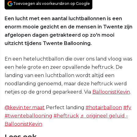
Toevoegen als voorkeursbron op Google
Een lucht met een aantal luchtballonnen is een
enorm mooie gezicht en de mensen in Twente zijn
afgelopen dagen getrakteerd op zo'n mooi
uitzicht tijdens Twente Ballooning.
En een heteluchtballon die over ons land vloog was
een hele grote en zeer opvallende heftruck. De
landing van een luchtballon wordt altijd een
noodlanding genoemd, maar deze heftruck werd
netjes op de grond geparkeerd. Via
BalloonistKevin
.
@kevin.ter.maat
Perfect landing
#hotairballoon
#fy
#twenteballooning
#heftruck
♬ origineel geluid -
BalloonistKevin
Lees ook