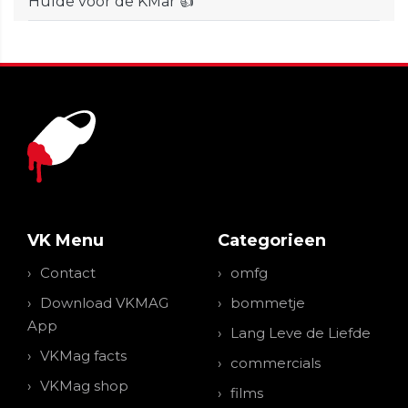
Hulde voor de KMar 👍
VK Menu
Categorieen
Contact
omfg
Download VKMAG
bommetje
App
Lang Leve de Liefde
VKMag facts
commercials
VKMag shop
films