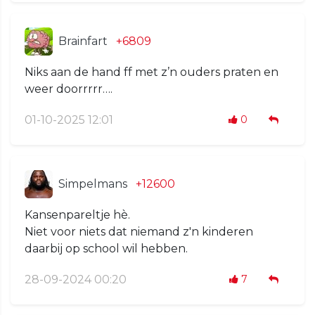
Brainfart
+6809
Niks aan de hand ff met z’n ouders praten en
weer doorrrrr….
01-10-2025 12:01
0
Simpelmans
+12600
Kansenpareltje hè.
Niet voor niets dat niemand z'n kinderen
daarbij op school wil hebben.
28-09-2024 00:20
7