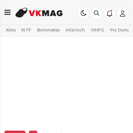
Alles
WTF
Bommetje
Hilarisch
OMFG
Pix Dump