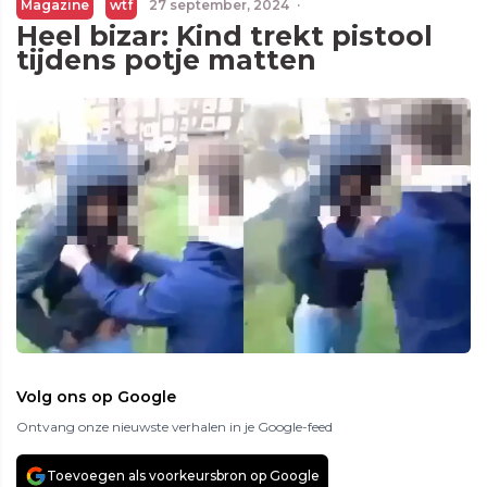
Magazine
wtf
27 september, 2024
·
Heel bizar: Kind trekt pistool
tijdens potje matten
Volg ons op Google
Ontvang onze nieuwste verhalen in je Google-feed
Toevoegen als voorkeursbron op Google