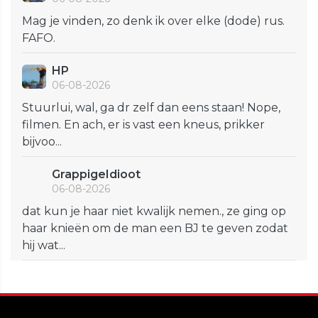
Mag je vinden, zo denk ik over elke (dode) rus.
FAFO.
HP
06-08-2026
Stuurlui, wal, ga dr zelf dan eens staan! Nope,
filmen. En ach, er is vast een kneus, prikker
bijvoo...
GrappigeIdioot
06-08-2026
dat kun je haar niet kwalijk nemen., ze ging op
haar knieën om de man een BJ te geven zodat
hij wat...