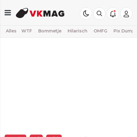
Alles
WTF
Bommetje
Hilarisch
OMFG
Pix Dump