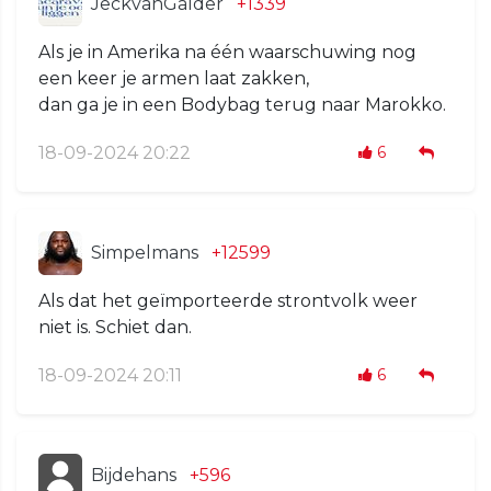
JeckvanGalder
+1339
Als je in Amerika na één waarschuwing nog
een keer je armen laat zakken,
dan ga je in een Bodybag terug naar Marokko.
18-09-2024 20:22
6
Simpelmans
+12599
Als dat het geïmporteerde strontvolk weer
niet is. Schiet dan.
18-09-2024 20:11
6
Bijdehans
+596