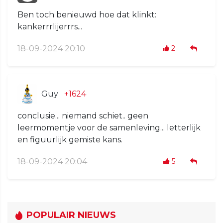
Ben toch benieuwd hoe dat klinkt:
kankerrrlijerrrs...
18-09-2024 20:10
2
Guy
+1624
conclusie... niemand schiet.. geen
leermomentje voor de samenleving... letterlijk
en figuurlijk gemiste kans.
18-09-2024 20:04
5
POPULAIR NIEUWS