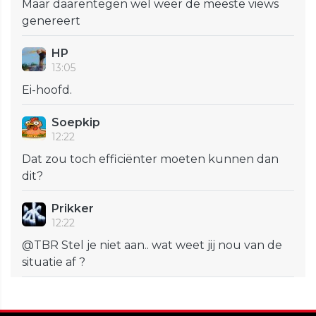
Maar daarentegen wel weer de meeste views
genereert
HP
13:05
Ei-hoofd.
Soepkip
12:22
Dat zou toch efficiënter moeten kunnen dan
dit?
Prikker
12:22
@TBR Stel je niet aan.. wat weet jij nou van de
situatie af ?