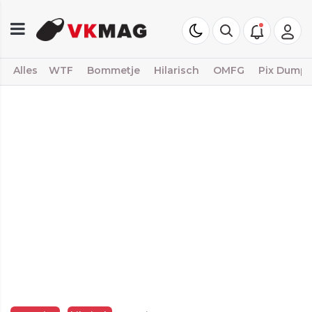
Alles
WTF
Bommetje
Hilarisch
OMFG
Pix Dump