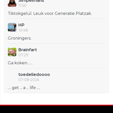
Simpelmans
11:50
Tiktokgelul. Leuk voor Generatie Platzak.
HP
10:48
Groningers.
Brainfart
07:29
Ga koken……
toedeliedoooo
07-08-2026
.... get ... a ... life ....