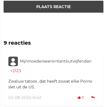
PLAATS REACTIE
9
reacties
Mijnmoederiseenirritantkutwijfendan
+2123
Zwaluw tatoos , dat heeft zowat elke Porno
slet uit de US..
02-08-2024 14:42
0