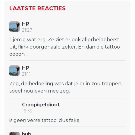
LAATSTE REACTIES
HP
21:27
Tjemig wat erg. Ze ziet er ook allerbelabberst
uit, flink doorgehaald zeker. En dan die tattoo
ooooh...
HP
21:11
Zeg, de bedoeling was dat je er in zou trappen,
speel nou even mee zeg.
GrappigeIdioot
19:35
is geen verse tattoo. dus fake
hub