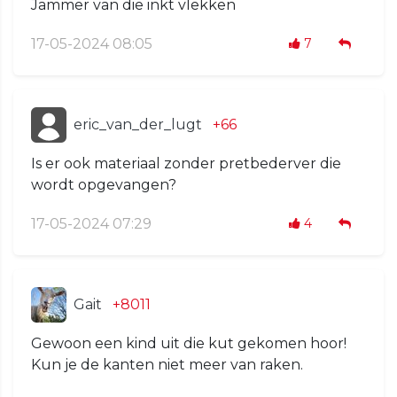
Jammer van die inkt vlekken
17-05-2024 08:05
7
eric_van_der_lugt
+66
Is er ook materiaal zonder pretbederver die
wordt opgevangen?
17-05-2024 07:29
4
Gait
+8011
Gewoon een kind uit die kut gekomen hoor!
Kun je de kanten niet meer van raken.