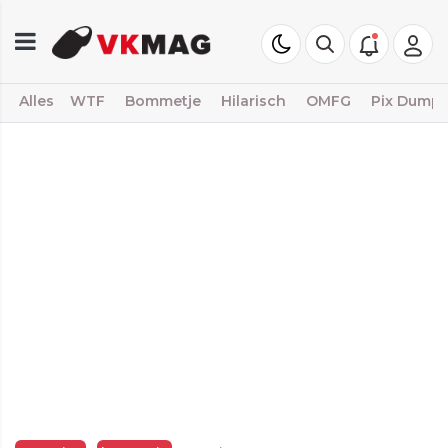
Alles
WTF
Bommetje
Hilarisch
OMFG
Pix Dump