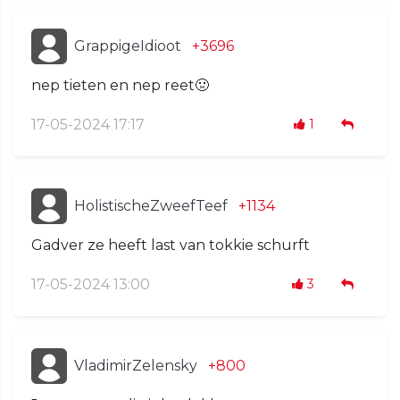
GrappigeIdioot
+3696
nep tieten en nep reet🤢
17-05-2024 17:17
1
HolistischeZweefTeef
+1134
Gadver ze heeft last van tokkie schurft
17-05-2024 13:00
3
VladimirZelensky
+800