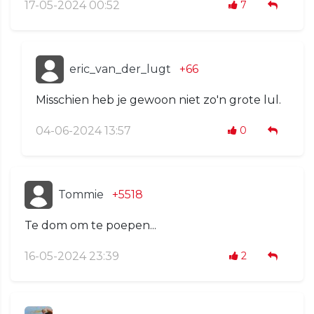
17-05-2024 00:52
7
eric_van_der_lugt
+66
Misschien heb je gewoon niet zo'n grote lul.
04-06-2024 13:57
0
Tommie
+5518
Te dom om te poepen...
16-05-2024 23:39
2