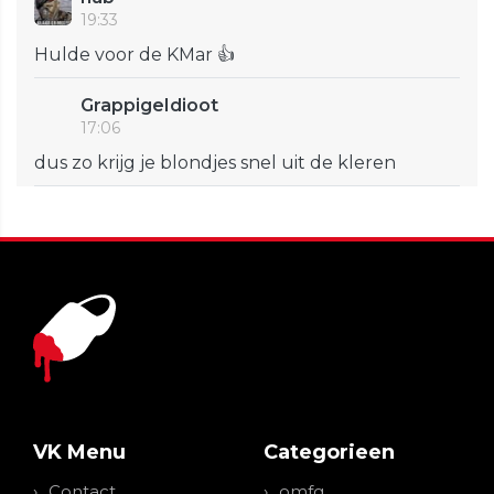
19:33
Hulde voor de KMar 👍
GrappigeIdioot
17:06
dus zo krijg je blondjes snel uit de kleren
VK Menu
Categorieen
Contact
omfg