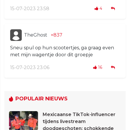
15-07-2023 23:58
4
TheGhost
+837
Sneu spul op hun scootertjes, ga graag even
met mijn wagentje door dit groepje
15-07-2023 23:06
16
POPULAIR NIEUWS
Mexicaanse TikTok-influencer
tijdens livestream
doodgeschoten: schokkende