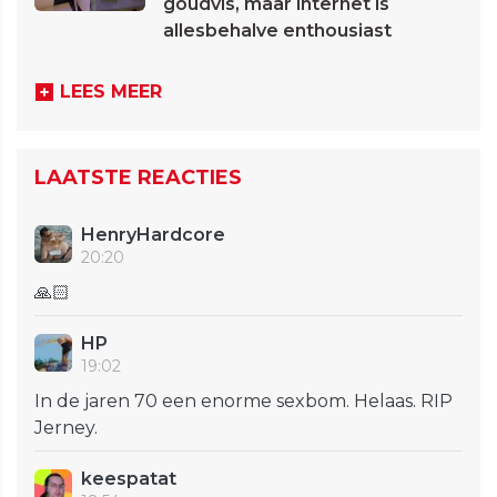
goudvis, maar internet is
allesbehalve enthousiast
LEES MEER
LAATSTE REACTIES
HenryHardcore
20:20
🙏🏻
HP
19:02
In de jaren 70 een enorme sexbom. Helaas. RIP
Jerney.
keespatat