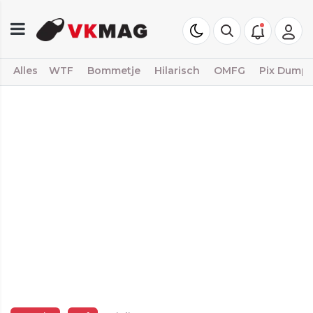
Alles
WTF
Bommetje
Hilarisch
OMFG
Pix Dump