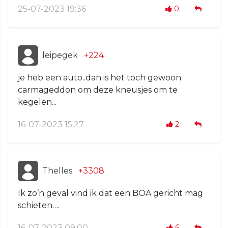
25-07-2023 19:36
0
leipegek
+224
je heb een auto..dan is het toch gewoon
carmageddon om deze kneusjes om te
kegelen...
16-07-2023 15:27
2
Thelles
+3308
Ik zo’n geval vind ik dat een BOA gericht mag
schieten….
16-07-2023 09:00
6