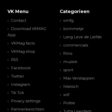
VK Menu
Categorieen
Contact
omfg
Download VKMAG
bommetje
App
Lang Leve de Liefde
VKMag facts
commercials
VKMag shop
films
RSS
muziek
Facebook
sport
Twitter
Max Verstappen
Instagram
hilarisch
Tik Tok
wtf
Privacy settings
Politie
Partnerberichten
Jutta Leerdam