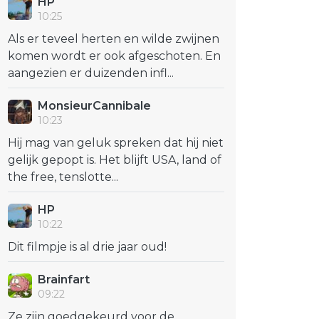
HP
10:25
Als er teveel herten en wilde zwijnen
komen wordt er ook afgeschoten. En
aangezien er duizenden infl...
MonsieurCannibale
10:23
Hij mag van geluk spreken dat hij niet
gelijk gepopt is. Het blijft USA, land of
the free, tenslotte...
HP
10:22
Dit filmpje is al drie jaar oud!
Brainfart
09:22
Ze zijn goedgekeurd voor de