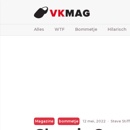
Alles
WTF
Bommetje
Hilarisch
Magazine
bommetje
12 mei, 2022
·
Steve Stif