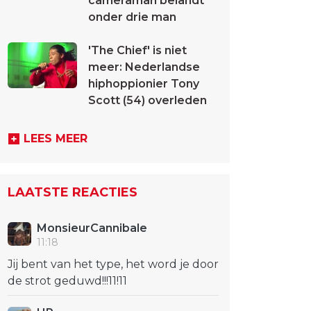
cameraman belandt
onder drie man
'The Chief' is niet
meer: Nederlandse
hiphoppionier Tony
Scott (54) overleden
LEES MEER
LAATSTE REACTIES
MonsieurCannibale
11:18
Jij bent van het type, het word je door
de strot geduwd!!!11!11