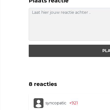
Plaats reactie
PLA
8
reacties
syncopatic
+921