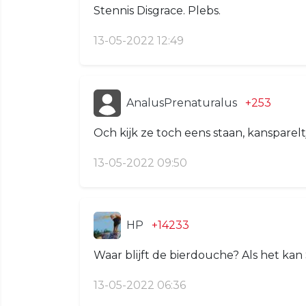
Stennis Disgrace. Plebs.
13-05-2022 12:49
AnalusPrenaturalus
+253
Och kijk ze toch eens staan, kanspareltje
13-05-2022 09:50
HP
+14233
Waar blijft de bierdouche? Als het kan 
13-05-2022 06:36