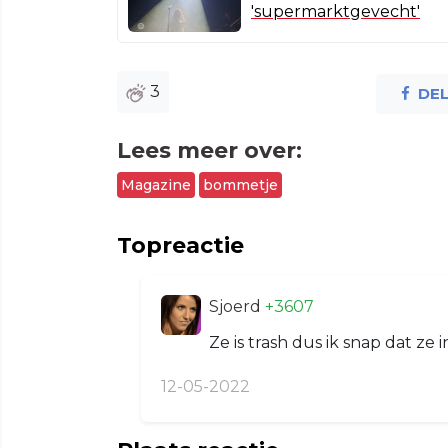
'supermarktgevecht'
3
DE
Lees meer over:
Magazine
bommetje
Topreactie
Sjoerd
+3607
Ze is trash dus ik snap dat ze 
12-05-2022