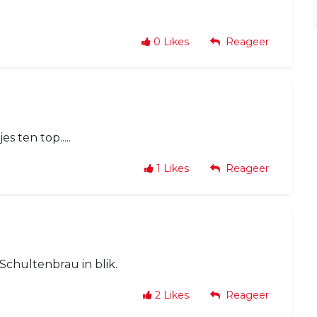
0
Likes
Reageer
s ten top.....
1
Likes
Reageer
Schultenbrau in blik.
2
Likes
Reageer