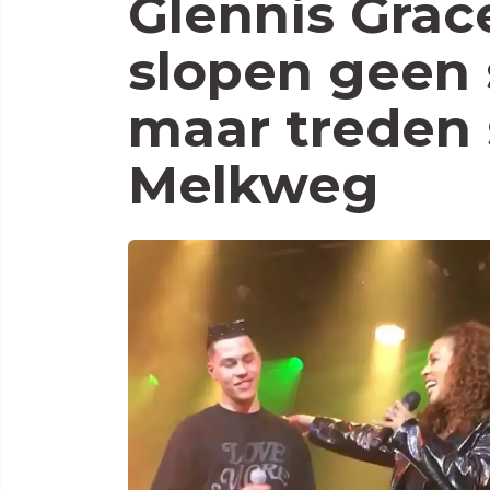
Glennis Grac
slopen geen
maar treden
Melkweg