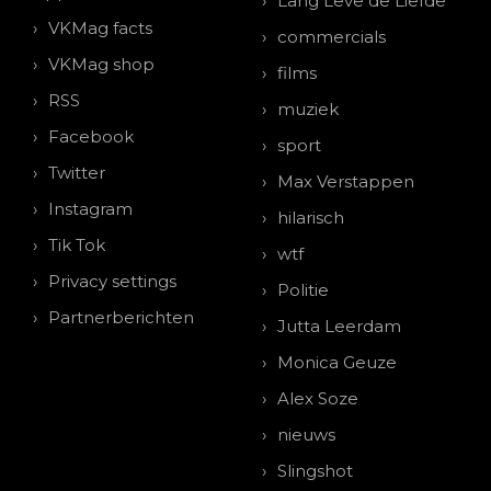
Lang Leve de Liefde
VKMag facts
commercials
VKMag shop
films
RSS
muziek
Facebook
sport
Twitter
Max Verstappen
Instagram
hilarisch
Tik Tok
wtf
Privacy settings
Politie
Partnerberichten
Jutta Leerdam
Monica Geuze
Alex Soze
nieuws
Slingshot