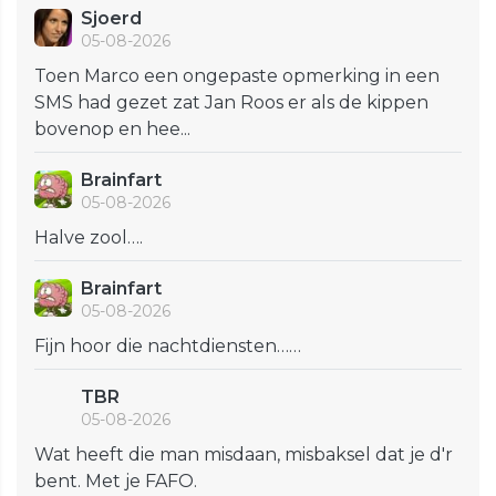
Sjoerd
05-08-2026
Toen Marco een ongepaste opmerking in een
SMS had gezet zat Jan Roos er als de kippen
bovenop en hee...
Brainfart
05-08-2026
Halve zool….
Brainfart
05-08-2026
Fijn hoor die nachtdiensten……
TBR
05-08-2026
Wat heeft die man misdaan, misbaksel dat je d'r
bent. Met je FAFO.