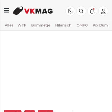
Alles
WTF
Bommetje
Hilarisch
OMFG
Pix Dump