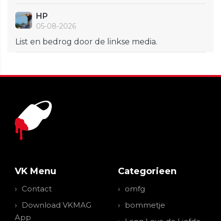
HP
05-08-2026
List en bedrog door de linkse media.
VK Menu
Categorieen
Contact
omfg
Download VKMAG
bommetje
App