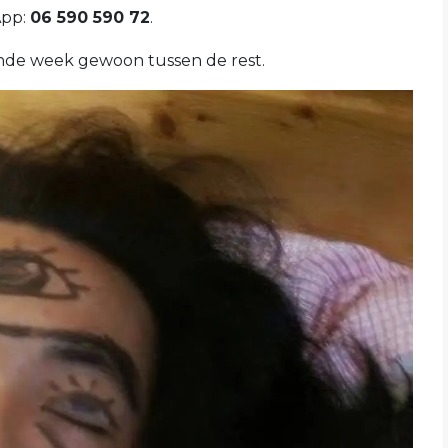
App:
06 590 590 72
.
ende week gewoon tussen de rest.