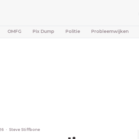
OMFG
Pix Dump
Politie
Probleemwijken
026
·
Steve Stiffbone