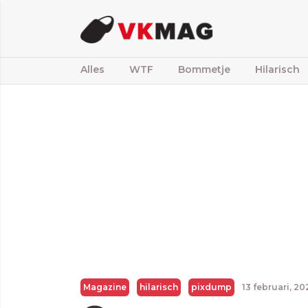
Alles
WTF
Bommetje
Hilarisch
Magazine
hilarisch
pixdump
13 februari, 2