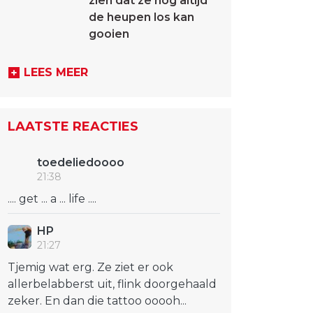
zien dat ze nog altijd
de heupen los kan
gooien
LEES MEER
LAATSTE REACTIES
toedeliedoooo
21:38
.... get ... a ... life ....
HP
21:27
Tjemig wat erg. Ze ziet er ook
allerbelabberst uit, flink doorgehaald
zeker. En dan die tattoo ooooh...