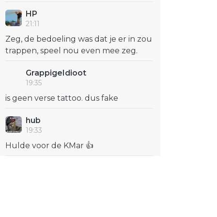
HP
21:11
Zeg, de bedoeling was dat je er in zou
trappen, speel nou even mee zeg.
GrappigeIdioot
19:35
is geen verse tattoo. dus fake
hub
19:33
Hulde voor de KMar 👍