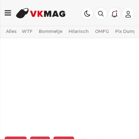
Alles
WTF
Bommetje
Hilarisch
OMFG
Pix Dump