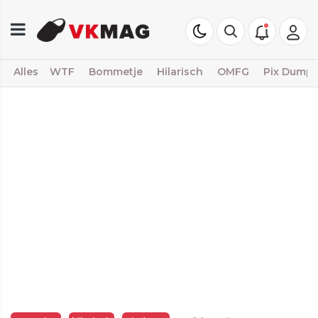
Alles
WTF
Bommetje
Hilarisch
OMFG
Pix Dump