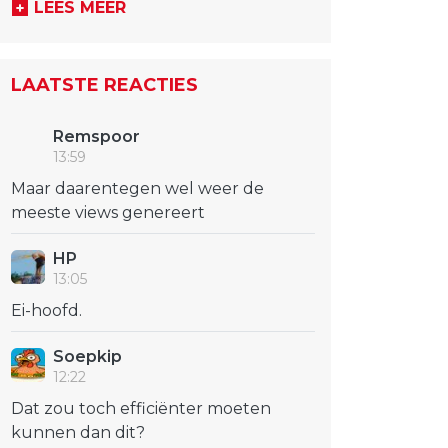
LEES MEER
LAATSTE REACTIES
Remspoor
13:59
Maar daarentegen wel weer de
meeste views genereert
HP
13:05
Ei-hoofd.
Soepkip
12:22
Dat zou toch efficiënter moeten
kunnen dan dit?