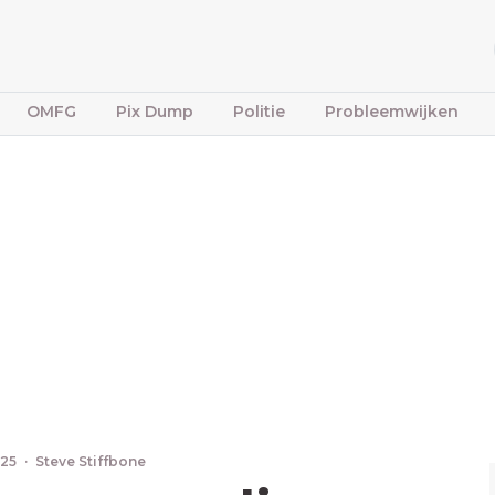
OMFG
Pix Dump
Politie
Probleemwijken
025
·
Steve Stiffbone