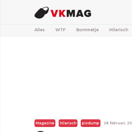
Alles
WTF
Bommetje
Hilarisch
Magazine
hilarisch
pixdump
28 februari, 2