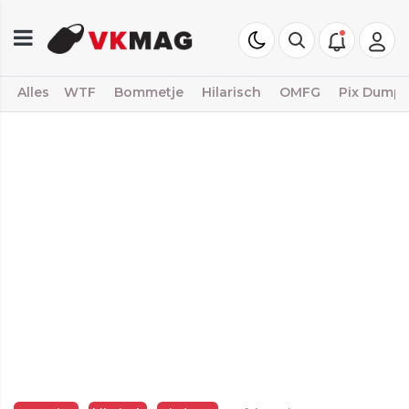
Alles
WTF
Bommetje
Hilarisch
OMFG
Pix Dump