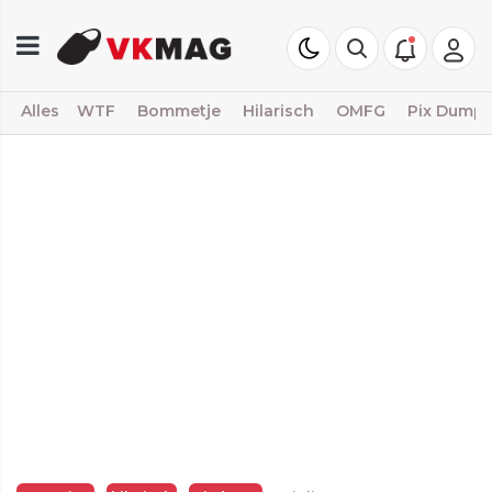
Alles
WTF
Bommetje
Hilarisch
OMFG
Pix Dump