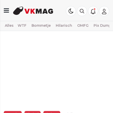
Alles
WTF
Bommetje
Hilarisch
OMFG
Pix Dump