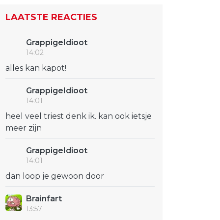
LAATSTE REACTIES
GrappigeIdioot
14:02
alles kan kapot!
GrappigeIdioot
14:01
heel veel triest denk ik. kan ook ietsje
meer zijn
GrappigeIdioot
14:01
dan loop je gewoon door
Brainfart
13:57