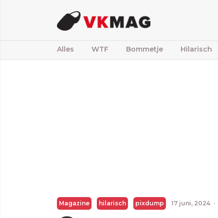
Alles
WTF
Bommetje
Hilarisch
Magazine
hilarisch
pixdump
17 juni, 2024
·