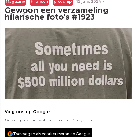
Magazine
hilarisch
pixdump
12 juni, 2024
·
Gewoon een verzameling
hilarische foto's #1923
Volg ons op Google
Ontvang onze nieuwste verhalen in je Google-feed
Toevoegen als voorkeursbron op Google