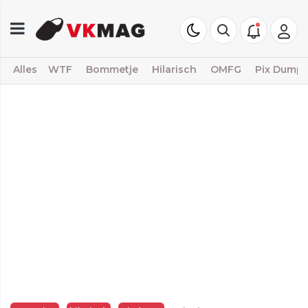
Alles
WTF
Bommetje
Hilarisch
OMFG
Pix Dump