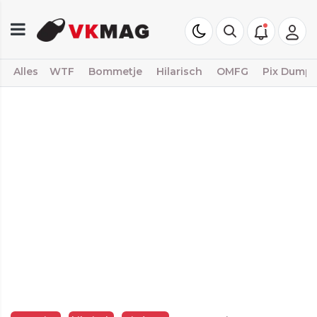
Alles
WTF
Bommetje
Hilarisch
OMFG
Pix Dump