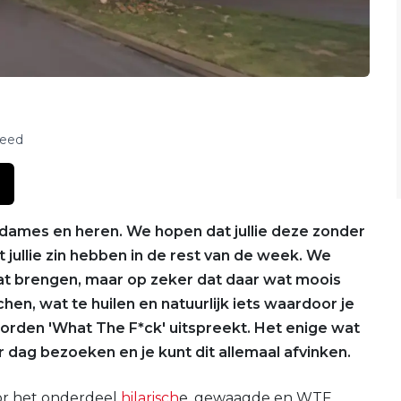
feed
dames en heren. We hopen dat jullie deze zonder
jullie zin hebben in de rest van de week. We
at brengen, maar op zeker dat daar wat moois
chen, wat te huilen en natuurlijk iets waardoor je
orden 'What The F*ck' uitspreekt. Het enige wat
er dag bezoeken en je kunt dit allemaal afvinken.
oor het onderdeel
hilarisch
e, gewaagde en WTF