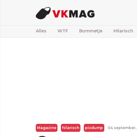
Alles
WTF
Bommetje
Hilarisch
Magazine
hilarisch
pixdump
04 september,