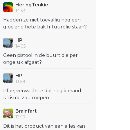
HeringTenkie
14:33
Hadden ze niet toevallig nog een
gloeiend hete bak frituurolie staan?
HP
14:05
Geen pistool in de buurt die per
ongeluk afgaat?
HP
13:58
Pfoe, verwachtte dat nog iemand
racisme zou roepen.
Brainfart
12:50
Dit is het product van een alles kan