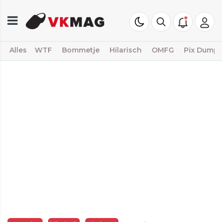
Alles
WTF
Bommetje
Hilarisch
OMFG
Pix Dump