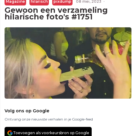
Magazine
hilarisch
pixdump
08 mei, 2023
·
Gewoon een verzameling
hilarische foto's #1751
Volg ons op Google
Ontvang onze nieuwste verhalen in je Google-feed
Toevoegen als voorkeursbron op Google