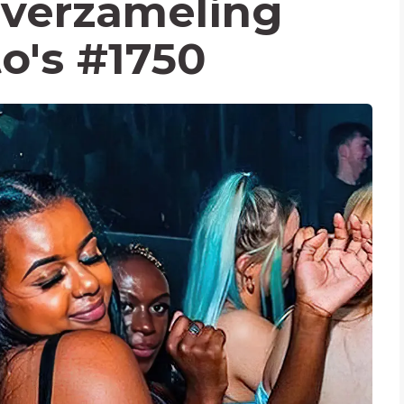
verzameling
to's #1750