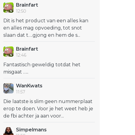
Brainfart
12:50
Dit is het product van een alles kan
en alles mag opvoeding, tot snot
slaan dat t….gjong en hem de s...
Brainfart
12:46
Fantastisch geweldig totdat het
misgaat …..
WanKwats
11:57
Die laatste is slim geen nummerplaat
erop te doen. Voor je het weet heb je
de fbi achter ja aan voor...
Simpelmans