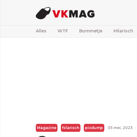
Alles
WTF
Bommetje
Hilarisch
Magazine
hilarisch
pixdump
05 mei, 2023
·