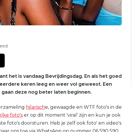
feed
ant het is vandaag Bevrijdingsdag. En als het goed
l meerdere keren leeg en weer vol geweest. Een
 gaan deze nog beter laten beginnen.
erzameling
hilarisch
e, gewaagde en WTF foto's in de
lke foto's
er op dit moment 'viral' zijn en kun je ook
e foto's doorsturen. Heb je zelf ook foto' en video's
 naar ons toe via WhatsApp op nummer 06 590 590