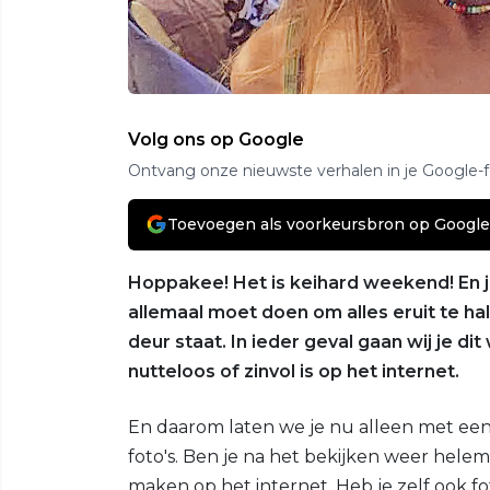
Volg ons op Google
Ontvang onze nieuwste verhalen in je Google-
Toevoegen als voorkeursbron op Google
Hoppakee! Het is keihard weekend! En jij
allemaal moet doen om alles eruit te h
deur staat. In ieder geval gaan wij je d
nutteloos of zinvol is op het internet.
En daarom laten we je nu alleen met ee
foto's. Ben je na het bekijken weer helem
maken op het internet. Heb je zelf ook fot