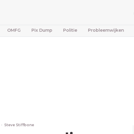
OMFG
Pix Dump
Politie
Probleemwijken
·
Steve Stiffbone