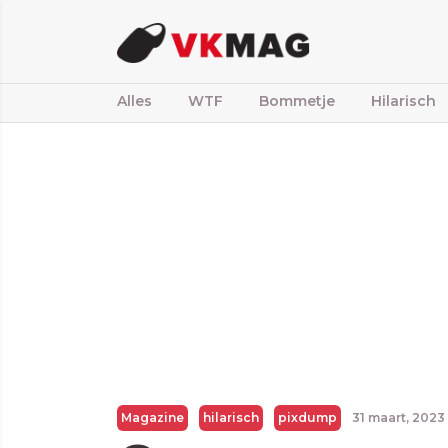
Alles
WTF
Bommetje
Hilarisch
Magazine
hilarisch
pixdump
31 maart, 2023