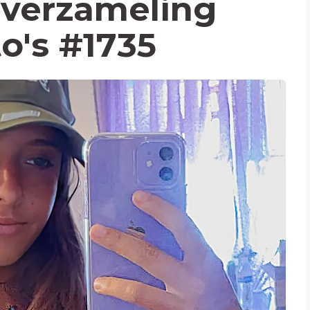
verzameling
to's #1735