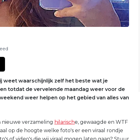
feed
 weet waarschijnlijk zelf het beste wat je
alen totdat de vervelende maandag weer voor de
it weekend weer helpen op het gebied van alles van
n nieuwe verzameling
hilarisch
e, gewaagde en WTF
aal op de hoogte welke foto's er een viraal rondje
o's of video's die wij viraal mogen laten gaan? Stuur